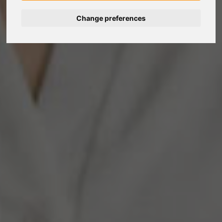
Change preferences
Deutsch
Español
Français
Italiano