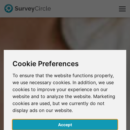
Dit is SurveyCircle
Survey Ranking
Cookie Preferences
Onderzoek verkennen
To ensure that the website functions properly,
we use necessary cookies. In addition, we use
FAQ
cookies to improve your experience on our
website and to analyze the website. Marketing
Gratis registreren
cookies are used, but we currently do not
display ads on our website.
Inloggen
Accept
English