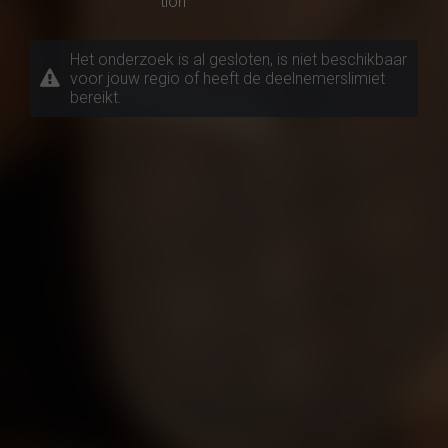
tion
Het onderzoek is al gesloten, is niet beschikbaar
voor jouw regio of heeft de deelnemerslimiet
bereikt.