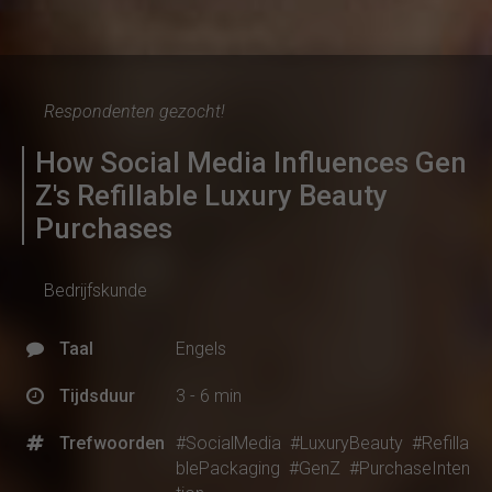
Respondenten gezocht!
How Social Media Influences Gen
Z's Refillable Luxury Beauty
Purchases
Bedrijfskunde
Taal
Engels
Tijdsduur
3 - 6 min
Trefwoorden
#SocialMedia
#LuxuryBeauty
#Refilla
blePackaging
#GenZ
#PurchaseInten