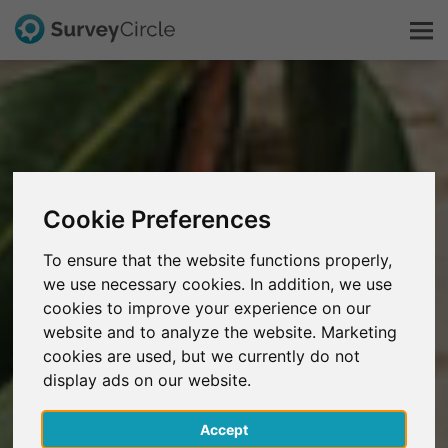
Dit is SurveyCircle
Survey Ranking
Cookie Preferences
Onderzoek verkennen
To ensure that the website functions properly,
we use necessary cookies. In addition, we use
FAQ
cookies to improve your experience on our
website and to analyze the website. Marketing
Gratis registreren
cookies are used, but we currently do not
display ads on our website.
Inloggen
Accept
English