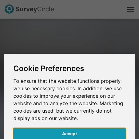
Dit is SurveyCircle
Survey Ranking
Cookie Preferences
Onderzoek verkennen
To ensure that the website functions properly,
we use necessary cookies. In addition, we use
FAQ
cookies to improve your experience on our
website and to analyze the website. Marketing
Gratis registreren
cookies are used, but we currently do not
display ads on our website.
Inloggen
Accept
English