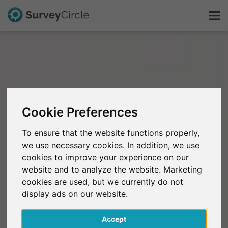
Dit is SurveyCircle
Survey Ranking
Cookie Preferences
Onderzoek verkennen
To ensure that the website functions properly,
we use necessary cookies. In addition, we use
FAQ
cookies to improve your experience on our
website and to analyze the website. Marketing
Gratis registreren
cookies are used, but we currently do not
display ads on our website.
Inloggen
Accept
English