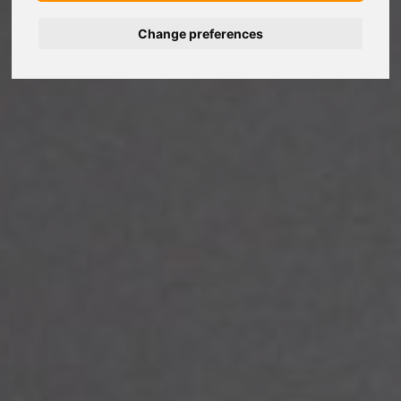
Change preferences
Deutsch
Español
Français
Italiano