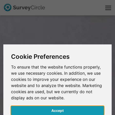
Dit is SurveyCircle
Survey Ranking
Cookie Preferences
Onderzoek verkennen
To ensure that the website functions properly,
we use necessary cookies. In addition, we use
FAQ
cookies to improve your experience on our
website and to analyze the website. Marketing
Gratis registreren
cookies are used, but we currently do not
display ads on our website.
Inloggen
Accept
English