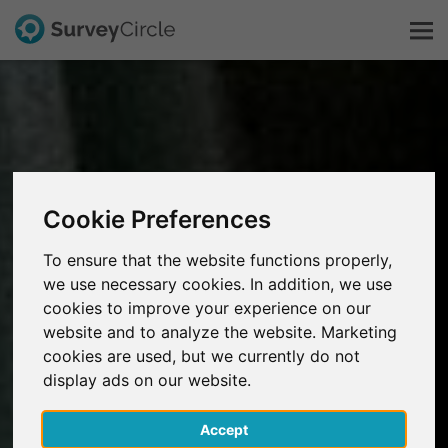
Dit is SurveyCircle
Survey Ranking
Cookie Preferences
Onderzoek verkennen
To ensure that the website functions properly,
we use necessary cookies. In addition, we use
FAQ
cookies to improve your experience on our
website and to analyze the website. Marketing
Gratis registreren
cookies are used, but we currently do not
display ads on our website.
Inloggen
Accept
English