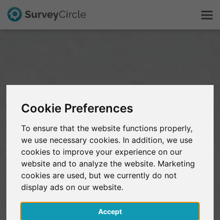
Dit is SurveyCircle
Survey Ranking
Cookie Preferences
Onderzoek verkennen
To ensure that the website functions properly,
we use necessary cookies. In addition, we use
FAQ
cookies to improve your experience on our
website and to analyze the website. Marketing
Gratis registreren
cookies are used, but we currently do not
display ads on our website.
Inloggen
Accept
English