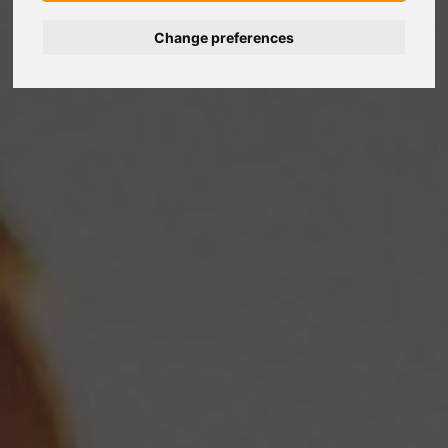
Change preferences
Deutsch
Español
Français
Italiano