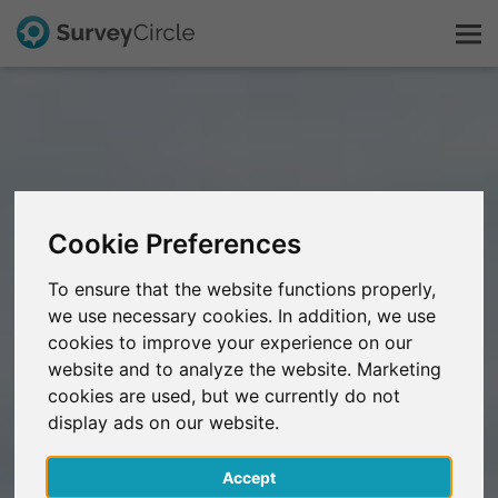
Dit is SurveyCircle
Survey Ranking
Cookie Preferences
Onderzoek verkennen
To ensure that the website functions properly,
we use necessary cookies. In addition, we use
FAQ
cookies to improve your experience on our
website and to analyze the website. Marketing
Gratis registreren
cookies are used, but we currently do not
display ads on our website.
Inloggen
Accept
English