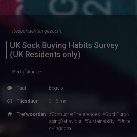
Respondenten gezocht!
UK Sock Buying Habits Survey
(UK Residents only)
Bedrijfskunde
Taal
Engels
Tijdsduur
3 - 6 min
Trefwoorden
#ConsumerPreferences
#SockPurch
asingBehaviour
#Sustainability
#Unite
dKingdom