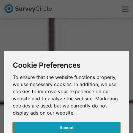
Dit is SurveyCircle
Survey Ranking
Cookie Preferences
Onderzoek verkennen
To ensure that the website functions properly,
we use necessary cookies. In addition, we use
FAQ
cookies to improve your experience on our
website and to analyze the website. Marketing
Gratis registreren
cookies are used, but we currently do not
display ads on our website.
Inloggen
Accept
English