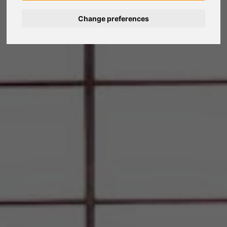
Change preferences
Deutsch
Español
Français
Italiano