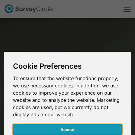
Dit is SurveyCircle
Survey Ranking
Cookie Preferences
Onderzoek verkennen
To ensure that the website functions properly,
we use necessary cookies. In addition, we use
FAQ
cookies to improve your experience on our
website and to analyze the website. Marketing
Gratis registreren
cookies are used, but we currently do not
display ads on our website.
Inloggen
Accept
English