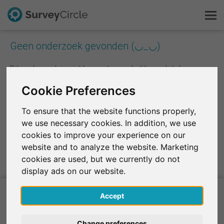
Geen onderzoek gevonden (◡_◡)
Dit is SurveyCircle
Dit onderzoek is niet langer toegankelijk omdat de
bijbehorende gebruikersaccount niet meer bestaat.
Survey Ranking
Cookie Preferences
Onderzoek verkennen
To ensure that the website functions properly,
Naar Survey Ranking
we use necessary cookies. In addition, we use
FAQ
cookies to improve your experience on our
website and to analyze the website. Marketing
Gratis registreren
cookies are used, but we currently do not
display ads on our website.
Inloggen
Accept
English
Huidige onderzoeksprojecten
Change preferences