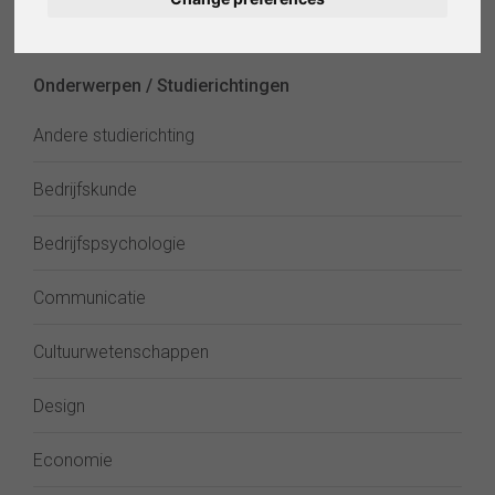
Deutsch
verkennen
Español
Onderwerpen / Studierichtingen
Français
Andere studierichting
Italiano
Bedrijfskunde
Bedrijfspsychologie
Communicatie
Cultuurwetenschappen
Design
Economie