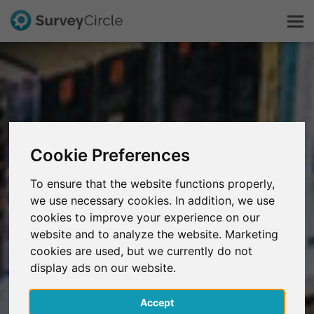
Dit is SurveyCircle
Survey Ranking
Cookie Preferences
Onderzoek verkennen
To ensure that the website functions properly,
we use necessary cookies. In addition, we use
FAQ
cookies to improve your experience on our
website and to analyze the website. Marketing
Gratis registreren
cookies are used, but we currently do not
display ads on our website.
Inloggen
Accept
English