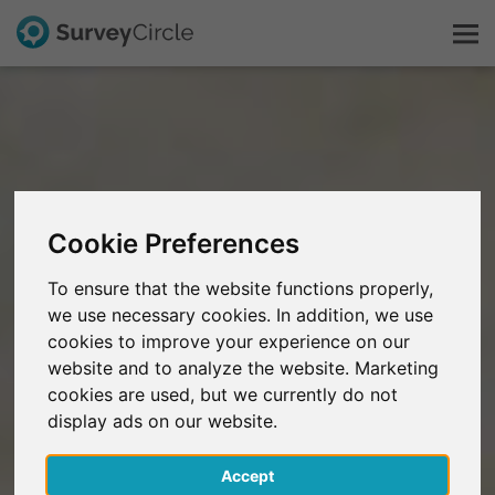
Dit is SurveyCircle
Survey Ranking
Cookie Preferences
Onderzoek verkennen
To ensure that the website functions properly,
we use necessary cookies. In addition, we use
FAQ
cookies to improve your experience on our
website and to analyze the website. Marketing
Gratis registreren
cookies are used, but we currently do not
display ads on our website.
Inloggen
Accept
English