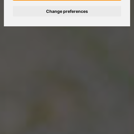
Change preferences
Deutsch
Español
Français
Italiano