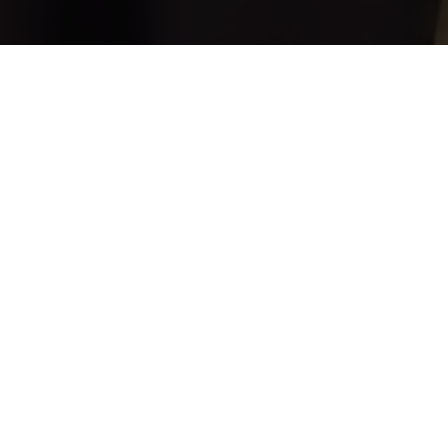
erwelzijn beïnvloeden
ensten beïnvloden
rs
ière?
ulatie en seksualiteit
van het modemerk Loavies
esponses
al Media