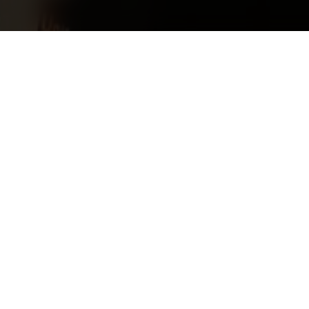
Huidige onderzoeksproject
Onderwerpen / Studierichtingen
Bijzonder ac
Andere studierichting
AP Hogesch
Bedrijfskunde
Avans Hoge
Bedrijfspsychologie
Erasmus Univ
Communicatie
Hogeschool
Cultuurwetenschappen
Hogeschool
Design
Hogeschool 
Economie
Maastricht 
Engineering
NHL Stende
Informatica / IT
Universiteit