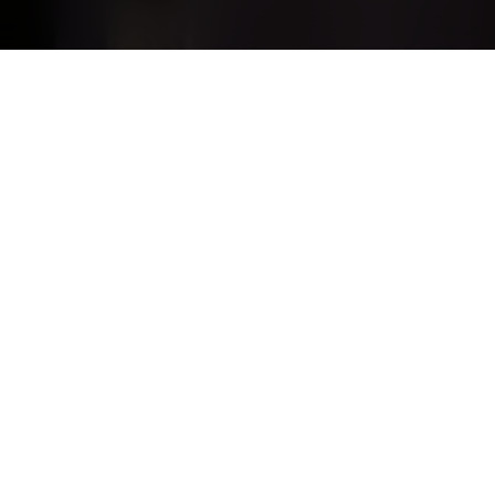
en verkennen
tieve universiteiten
Studies met topwaarderingen
ool Antwerpen
Hoe ouderlijk gedrag en gedachten kind
school
Invloed Instagram op vastgoedverkoop
ersiteit Rotterdam
Factoren die gebruik van ridesharingdi
 PXL
Plant-based cheese: your opinion matte
 Rotterdam
Hoe denken jongeren over werk en carr
Saxion
Onderzoek naar hechtingsstijl, emotiereg
School of Management
Onderzoek naar de Customer Journey 
n
Instagram Advertising and Consumer R
 Antwerpen
Survey on the Emotional Effects of Soci