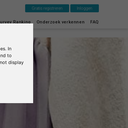
Gratis registreren
Inloggen
urvey Ranking
Onderzoek verkennen
FAQ
Dit is SurveyCircle
Survey Ranking
es. In
Onderzoek verkennen
and to
not display
FAQ
Gratis registreren
Inloggen
English
Deutsch