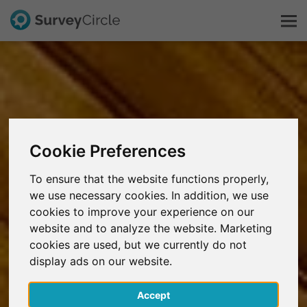
Dit is SurveyCircle
Survey Ranking
Cookie Preferences
Onderzoek verkennen
To ensure that the website functions properly,
we use necessary cookies. In addition, we use
FAQ
cookies to improve your experience on our
website and to analyze the website. Marketing
Gratis registreren
cookies are used, but we currently do not
display ads on our website.
Inloggen
Accept
English