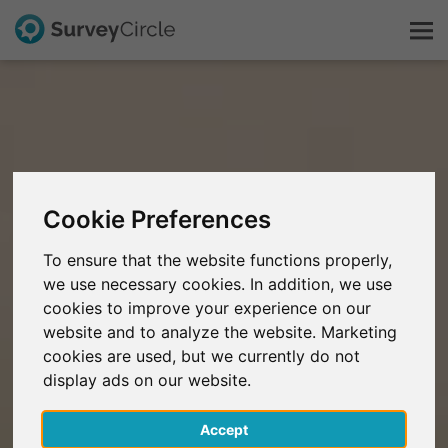
Dit is SurveyCircle
Survey Ranking
Cookie Preferences
Onderzoek verkennen
To ensure that the website functions properly,
we use necessary cookies. In addition, we use
FAQ
cookies to improve your experience on our
website and to analyze the website. Marketing
Gratis registreren
cookies are used, but we currently do not
display ads on our website.
Inloggen
Accept
English