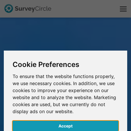
Dit is SurveyCircle
Survey Ranking
Cookie Preferences
Onderzoek verkennen
To ensure that the website functions properly,
we use necessary cookies. In addition, we use
FAQ
cookies to improve your experience on our
website and to analyze the website. Marketing
Gratis registreren
cookies are used, but we currently do not
display ads on our website.
Inloggen
Accept
English