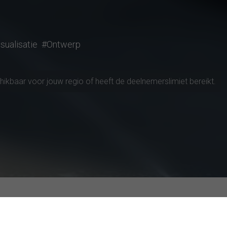
sualisatie
#Ontwerp
chikbaar voor jouw regio of heeft de deelnemerslimiet bereikt.
en verkennen