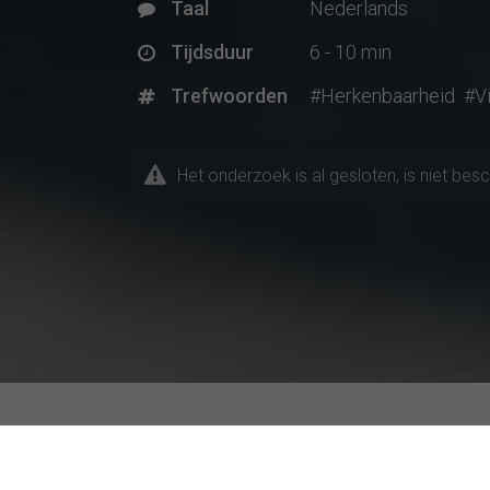
Taal
Nederlands
Tijdsduur
6 - 10 min
Trefwoorden
#Herkenbaarheid
#Vi
Het onderzoek is al gesloten, is niet bes
Huidige onderzoeksproject