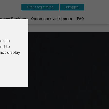
Gratis registreren
Inloggen
Dit is SurveyCircle
urvey Ranking
Onderzoek verkennen
FAQ
Survey Ranking
es. In
Onderzoek verkennen
and to
not display
FAQ
Gratis registreren
Inloggen
English
Deutsch