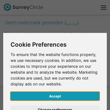
Geen onderzoek gevonden (◡_◡)
Dit is SurveyCircle
Dit onderzoek is niet langer toegankelijk omdat de
bijbehorende gebruikersaccount niet meer bestaat.
Survey Ranking
Cookie Preferences
Onderzoek verkennen
To ensure that the website functions properly,
Naar Survey Ranking
we use necessary cookies. In addition, we use
FAQ
cookies to improve your experience on our
website and to analyze the website. Marketing
Gratis registreren
cookies are used, but we currently do not
display ads on our website.
Inloggen
Accept
English
Huidige onderzoeksprojecten
Change preferences