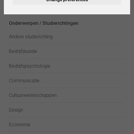
Deutsch
verkennen
Español
Onderwerpen / Studierichtingen
Français
Andere studierichting
Italiano
Bedrijfskunde
Bedrijfspsychologie
Communicatie
Cultuurwetenschappen
Design
Economie