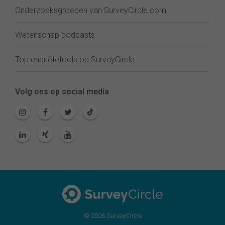
Onderzoeksgroepen van SurveyCircle.com
Wetenschap podcasts
Top enquêtetools op SurveyCircle
Volg ons op social media
© 2026 SurveyCircle