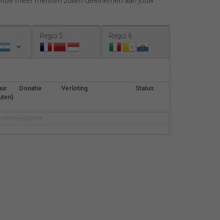
, hoe meer mensen zullen deelnemen aan jouw
Español
Français
Regio 5
Regio 6
Italiano
uur
Donatie
Verloting
Status
uten)
riteria voldoen.