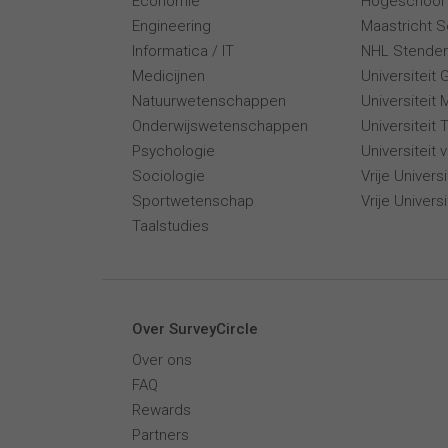
Economie
Hogeschool 
Engineering
Maastricht 
Informatica / IT
NHL Stende
Medicijnen
Universiteit 
Natuurwetenschappen
Universiteit 
Onderwijswetenschappen
Universiteit
Psychologie
Universiteit
Sociologie
Vrije Univer
Sportwetenschap
Vrije Univers
Taalstudies
Over SurveyCircle
Over ons
FAQ
Rewards
Partners