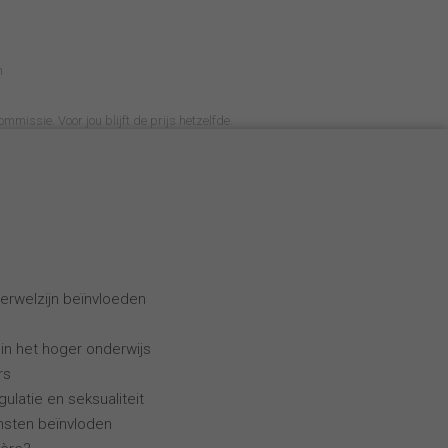
n
ommissie. Voor jou blijft de prijs hetzelfde.
erwelzijn beïnvloeden
 in het hoger onderwijs
rs
ulatie en seksualiteit
ensten beïnvloden