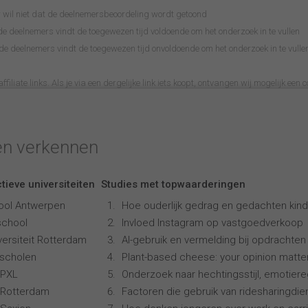
wil niet dat de deelnemersbeoordeling wordt getoond
 deelnemers vindt de toegewezen tijd voldoende om het onderzoek in te vullen
 deelnemers vindt de toegewezen tijd onvoldoende om het onderzoek in te vulle
filiate links. Als je via een dergelijke link iets koopt, ontvangen wij mogelijk een c
en verkennen
tieve universiteiten
Studies met topwaarderingen
ool Antwerpen
Hoe ouderlijk gedrag en gedachten kind
school
Invloed Instagram op vastgoedverkoop
ersiteit Rotterdam
AI-gebruik en vermelding bij opdrachten
scholen
Plant-based cheese: your opinion matte
 PXL
Onderzoek naar hechtingsstijl, emotiereg
 Rotterdam
Factoren die gebruik van ridesharingdi