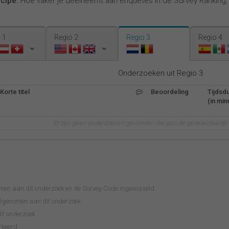
ncipe:
Hoe vaker je deelneemt aan enquêtes in de Survey Ranking
 1
Regio 2
Regio 3
Regio 4
Onderzoeken uit Regio 3
Korte titel
Beoordeling
Tijdsd
(in min
Er zijn geen onderzoeken gevonden die aan de geselecteerde c
omen aan dit onderzoek en de Survey Code ingewisseld
eelgenomen aan dit onderzoek
it onderzoek
rkeerd