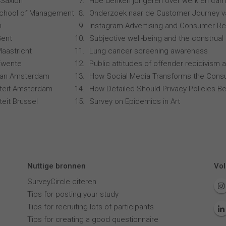
Saxion
Hoe denken jongeren over werk en carr
School of Management
Onderzoek naar de Customer Journey 
n
Instagram Advertising and Consumer R
Gent
Subjective well-being and the construal 
Maastricht
Lung cancer screening awareness
 Twente
Public attitudes of offender recidivism a
 van Amsterdam
How Social Media Transforms the Consu
siteit Amsterdam
How Detailed Should Privacy Policies Be
iteit Brussel
Survey on Epidemics in Art
Nuttige bronnen
Vol
SurveyCircle citeren
Tips for posting your study
Tips for recruiting lots of participants
Tips for creating a good questionnaire