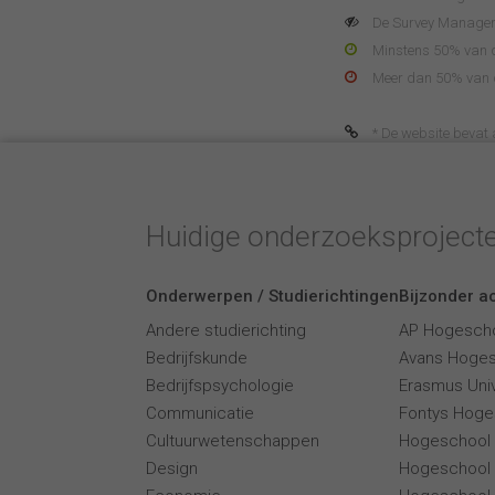
De Survey Manager 
Minstens 50% van de
Meer dan 50% van de
* De website bevat af
Huidige onderzoeksproject
Onderwerpen / Studierichtingen
Bijzonder ac
Andere studierichting
AP Hogesch
Bedrijfskunde
Avans Hoge
Bedrijfspsychologie
Erasmus Univ
Communicatie
Fontys Hoge
Cultuurwetenschappen
Hogeschool
Design
Hogeschool