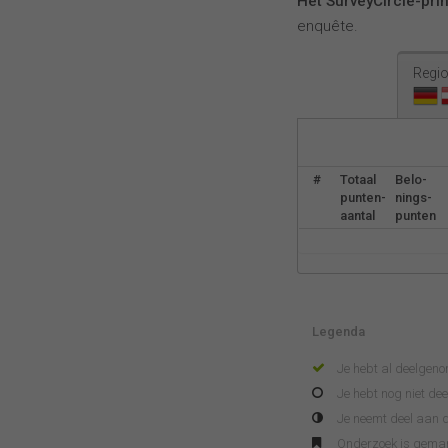
Het SurveyCircle-pri
enquête.
Regio
#
Totaal
Belo-
punten-
nings-
aantal
punten
Legenda
Je hebt al deelgen
Je hebt nog niet d
Je neemt deel aan d
Onderzoek is gema