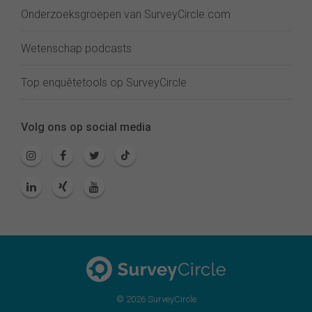
Onderzoeksgroepen van SurveyCircle.com
Wetenschap podcasts
Top enquêtetools op SurveyCircle
Volg ons op social media
© 2026 SurveyCircle