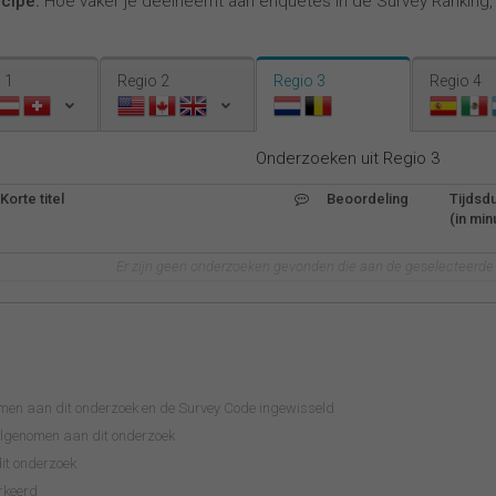
ncipe:
Hoe vaker je deelneemt aan enquêtes in de Survey Ranking
 1
Regio 2
Regio 3
Regio 4
Onderzoeken uit Regio 3
Korte titel
Beoordeling
Tijdsd
(in min
Er zijn geen onderzoeken gevonden die aan de geselecteerde c
omen aan dit onderzoek en de Survey Code ingewisseld
eelgenomen aan dit onderzoek
it onderzoek
rkeerd