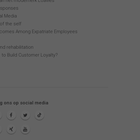
van het modemerk Loavies
esponses
al Media
of the self
tcomes Among Expatriate Employees
nd rehabilitation
 to Build Customer Loyalty?
g ons op social media