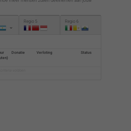
, hoe meer mensen zullen deelnemen aan jouw
Español
Français
Regio 5
Regio 6
Italiano
uur
Donatie
Verloting
Status
uten)
riteria voldoen.