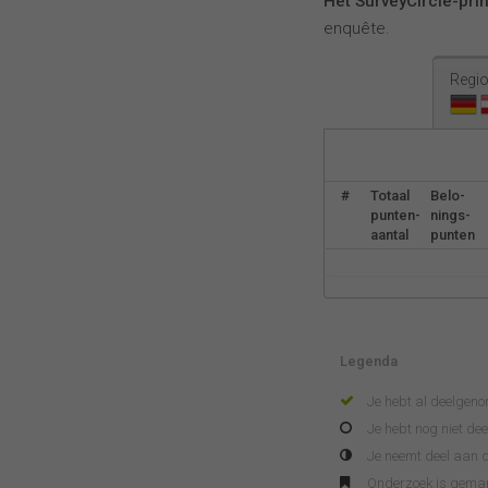
Het SurveyCircle-pri
enquête.
Regio
#
Totaal
Belo-
punten-
nings-
aantal
punten
Legenda
Je hebt al deelgen
Je hebt nog niet d
Je neemt deel aan d
Onderzoek is gema