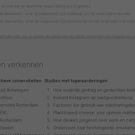
wil niet dat de deelnemersbeoordeling wordt getoond
 deelnemers vindt de toegewezen tijd voldoende om het onderzoek in te vullen
 deelnemers vindt de toegewezen tijd onvoldoende om het onderzoek in te vulle
filiate links. Als je via een dergelijke link iets koopt, ontvangen wij mogelijk een c
en verkennen
tieve universiteiten
Studies met topwaarderingen
ool Antwerpen
Hoe ouderlijk gedrag en gedachten kind
school
Invloed Instagram op vastgoedverkoop
ersiteit Rotterdam
Factoren die gebruik van ridesharingdi
 PXL
Plant-based cheese: your opinion matte
 Rotterdam
Hoe denken jongeren over werk en carr
Saxion
Onderzoek naar hechtingsstijl, emotiereg