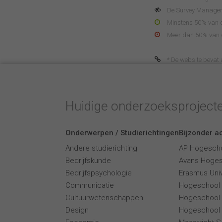
De Survey Manager 
Minstens 50% van de
Meer dan 50% van de
* De website bevat af
Huidige onderzoeksproject
Onderwerpen / Studierichtingen
Bijzonder ac
Andere studierichting
AP Hogesch
Bedrijfskunde
Avans Hoge
Bedrijfspsychologie
Erasmus Univ
Communicatie
Hogeschool
Cultuurwetenschappen
Hogeschool
Design
Hogeschool 