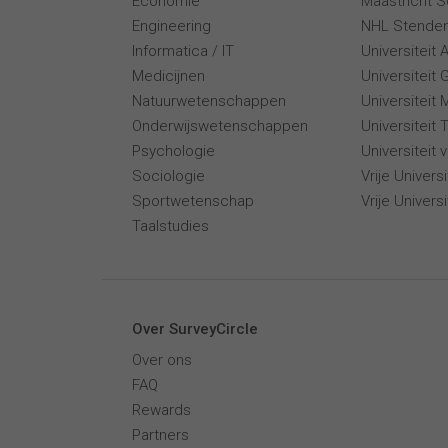
Economie
Maastricht 
Engineering
NHL Stende
Informatica / IT
Universiteit
Medicijnen
Universiteit 
Natuurwetenschappen
Universiteit 
Onderwijswetenschappen
Universiteit
Psychologie
Universiteit
Sociologie
Vrije Univer
Sportwetenschap
Vrije Univers
Taalstudies
Over SurveyCircle
Over ons
FAQ
Rewards
Partners