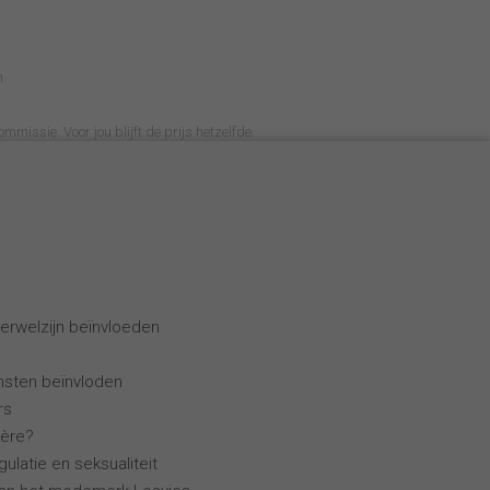
n
ommissie. Voor jou blijft de prijs hetzelfde.
erwelzijn beïnvloeden
ensten beïnvloden
rs
ière?
ulatie en seksualiteit