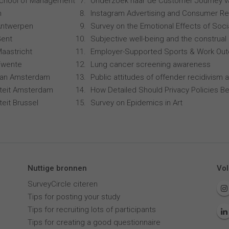
School of Management
Onderzoek naar de Customer Journey 
n
Instagram Advertising and Consumer R
 Antwerpen
Survey on the Emotional Effects of Soci
Gent
Subjective well-being and the construal 
Maastricht
Employer-Supported Sports & Work Ou
 Twente
Lung cancer screening awareness
 van Amsterdam
Public attitudes of offender recidivism a
siteit Amsterdam
How Detailed Should Privacy Policies Be
iteit Brussel
Survey on Epidemics in Art
Nuttige bronnen
Vol
SurveyCircle citeren
Tips for posting your study
Tips for recruiting lots of participants
Tips for creating a good questionnaire