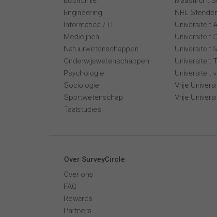
Economie
Maastricht 
Engineering
NHL Stende
Informatica / IT
Universiteit
Medicijnen
Universiteit 
Natuurwetenschappen
Universiteit 
Onderwijswetenschappen
Universiteit
Psychologie
Universiteit
Sociologie
Vrije Univer
Sportwetenschap
Vrije Univers
Taalstudies
Over SurveyCircle
Over ons
FAQ
Rewards
Partners