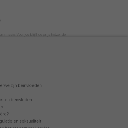
n
ommissie. Voor jou blijft de prijs hetzelfde.
erwelzijn beïnvloeden
ensten beïnvloden
rs
ière?
ulatie en seksualiteit