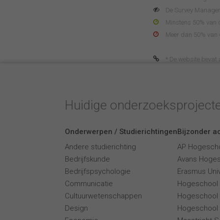
De Survey Manager 
Minstens 50% van de
Meer dan 50% van de
* De website bevat af
Huidige onderzoeksproject
Onderwerpen / Studierichtingen
Bijzonder ac
Andere studierichting
AP Hogesch
Bedrijfskunde
Avans Hoge
Bedrijfspsychologie
Erasmus Univ
Communicatie
Hogeschool
Cultuurwetenschappen
Hogeschool
Design
Hogeschool 