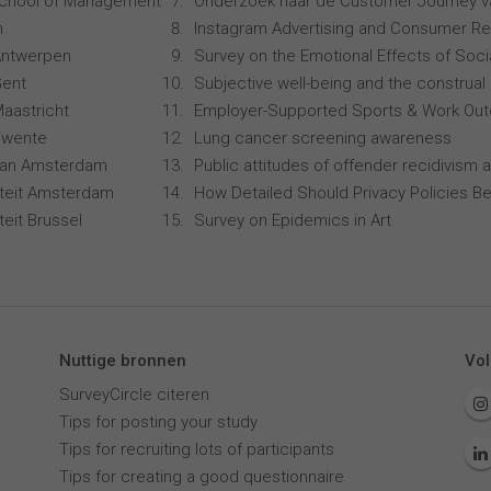
School of Management
Onderzoek naar de Customer Journey 
n
Instagram Advertising and Consumer R
 Antwerpen
Survey on the Emotional Effects of Soci
Gent
Subjective well-being and the construal 
Maastricht
Employer-Supported Sports & Work Ou
 Twente
Lung cancer screening awareness
 van Amsterdam
Public attitudes of offender recidivism a
siteit Amsterdam
How Detailed Should Privacy Policies Be
iteit Brussel
Survey on Epidemics in Art
Nuttige bronnen
Vol
SurveyCircle citeren
Tips for posting your study
Tips for recruiting lots of participants
Tips for creating a good questionnaire