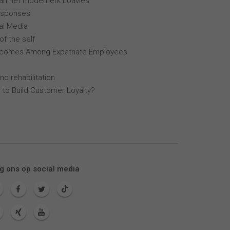
van het modemerk Loavies
esponses
al Media
of the self
tcomes Among Expatriate Employees
nd rehabilitation
 to Build Customer Loyalty?
g ons op social media