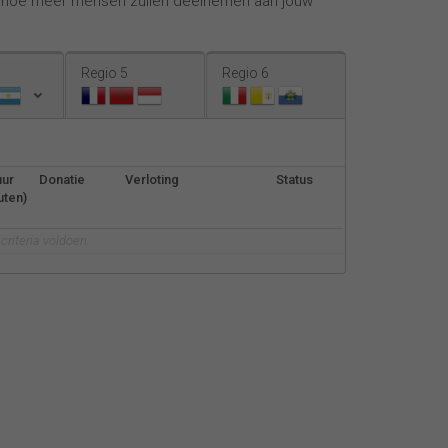
, hoe meer mensen zullen deelnemen aan jouw
Español
Français
Regio 5
Regio 6
Italiano
uur
Donatie
Verloting
Status
uten)
riteria voldoen.