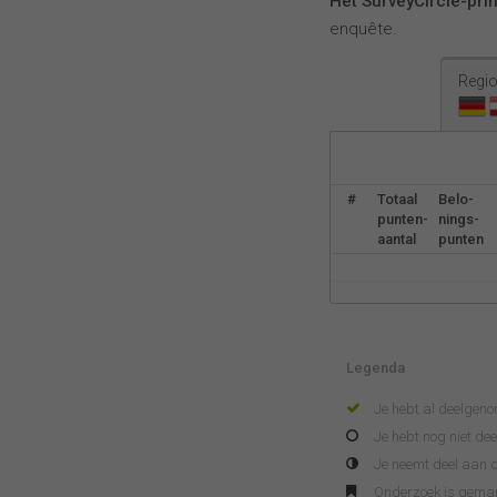
Het SurveyCircle-pri
enquête.
Regio
#
Totaal
Belo-
punten-
nings-
aantal
punten
Legenda
Je hebt al deelgen
Je hebt nog niet d
Je neemt deel aan d
Onderzoek is gema