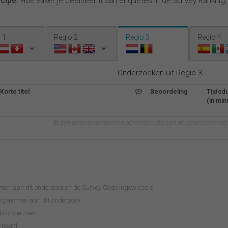
ncipe:
Hoe vaker je deelneemt aan enquêtes in de Survey Ranking
 1
Regio 2
Regio 3
Regio 4
Onderzoeken uit Regio 3
Korte titel
Beoordeling
Tijdsd
(in min
Er zijn geen onderzoeken gevonden die aan de geselecteerde c
omen aan dit onderzoek en de Survey Code ingewisseld
eelgenomen aan dit onderzoek
it onderzoek
rkeerd