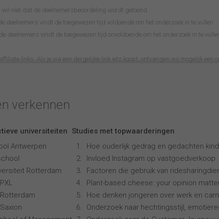
wil niet dat de deelnemersbeoordeling wordt getoond
 deelnemers vindt de toegewezen tijd voldoende om het onderzoek in te vullen
 deelnemers vindt de toegewezen tijd onvoldoende om het onderzoek in te vulle
filiate links. Als je via een dergelijke link iets koopt, ontvangen wij mogelijk een c
en verkennen
tieve universiteiten
Studies met topwaarderingen
ool Antwerpen
Hoe ouderlijk gedrag en gedachten kind
school
Invloed Instagram op vastgoedverkoop
ersiteit Rotterdam
Factoren die gebruik van ridesharingdi
 PXL
Plant-based cheese: your opinion matte
 Rotterdam
Hoe denken jongeren over werk en carr
Saxion
Onderzoek naar hechtingsstijl, emotiereg