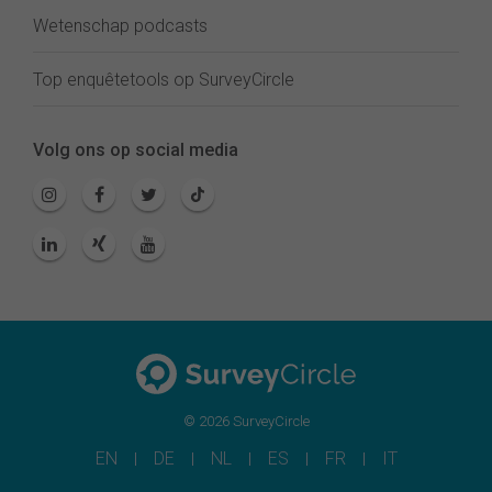
Wetenschap podcasts
Top enquêtetools op SurveyCircle
Volg ons op social media
© 2026 SurveyCircle
EN
DE
NL
ES
FR
IT