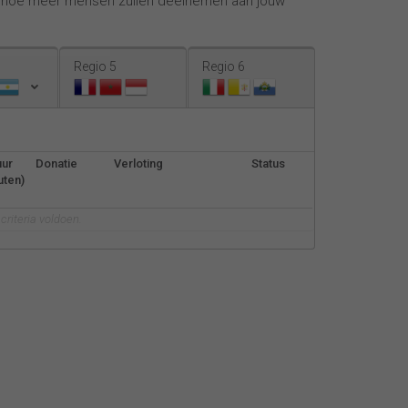
, hoe meer mensen zullen deelnemen aan jouw
Español
Français
Regio 5
Regio 6
Italiano
uur
Donatie
Verloting
Status
uten)
riteria voldoen.