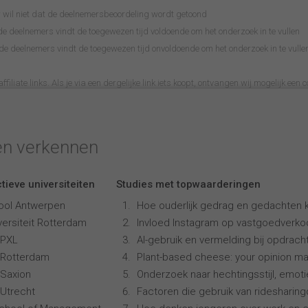
wil niet dat de deelnemersbeoordeling wordt getoond
 deelnemers vindt de toegewezen tijd voldoende om het onderzoek in te vullen
 deelnemers vindt de toegewezen tijd onvoldoende om het onderzoek in te vulle
filiate links. Als je via een dergelijke link iets koopt, ontvangen wij mogelijk een c
en verkennen
tieve universiteiten
Studies met topwaarderingen
ool Antwerpen
Hoe ouderlijk gedrag en gedachten k
ersiteit Rotterdam
Invloed Instagram op vastgoedverk
 PXL
AI-gebruik en vermelding bij opdrach
 Rotterdam
Plant-based cheese: your opinion ma
Saxion
Onderzoek naar hechtingsstijl, emotie
Utrecht
Factoren die gebruik van ridesharin