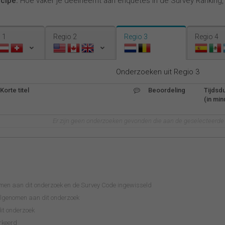
ncipe:
Hoe vaker je deelneemt aan enquêtes in de Survey Ranking
 1
Regio 2
Regio 3
Regio 4
Onderzoeken uit Regio 3
Korte titel
Beoordeling
Tijdsd
(in min
Er zijn geen onderzoeken gevonden die aan de geselecteerde c
omen aan dit onderzoek en de Survey Code ingewisseld
eelgenomen aan dit onderzoek
it onderzoek
rkeerd