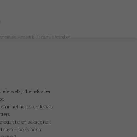
n
ommissie. Voor jou blijft de prijs hetzelfde.
inderwelzijn beïnvloeden
oop
ten in het hoger onderwijs
tters
regulatie en seksualiteit
gdiensten beïnvloden