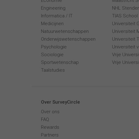
Economie
Maastricht 
Engineering
NHL Stende
Informatica / IT
TIAS School 
Medicijnen
Universiteit 
Natuurwetenschappen
Universiteit 
Onderwijswetenschappen
Universiteit
Psychologie
Universiteit
Sociologie
Vrije Univer
Sportwetenschap
Vrije Univers
Taalstudies
Over SurveyCircle
Over ons
FAQ
Rewards
Partners