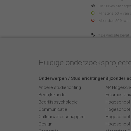
De Survey Manager 
Minstens 50% van de
Meer dan 50% van de
* De website bevat af
Huidige onderzoeksproject
Onderwerpen / Studierichtingen
Bijzonder ac
Andere studierichting
AP Hogesch
Bedrijfskunde
Erasmus Univ
Bedrijfspsychologie
Hogeschool
Communicatie
Hogeschool
Cultuurwetenschappen
Hogeschool 
Design
Hogeschool 