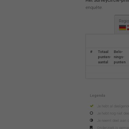
Het SurveyCircle-pri
enquête.
Regio
#
Totaal
Belo-
punten-
nings-
aantal
punten
Legenda
Je hebt al deelgen
Je hebt nog niet d
Je neemt deel aan d
Onderzoek is gema