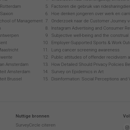
 Rotterdam
Factoren die gebruik van ridesharingdi
Saxion
Hoe denken jongeren over werk en carr
School of Management
Onderzoek naar de Customer Journey 
n
Instagram Advertising and Consumer R
 Antwerpen
Subjective well-being and the construal 
Gent
Employer-Supported Sports & Work Ou
Maastricht
Lung cancer screening awareness
 Twente
Public attitudes of offender recidivism a
 van Amsterdam
How Detailed Should Privacy Policies Be
siteit Amsterdam
Survey on Epidemics in Art
iteit Brussel
Disinformation: Social Perceptions and 
Nuttige bronnen
Vol
SurveyCircle citeren