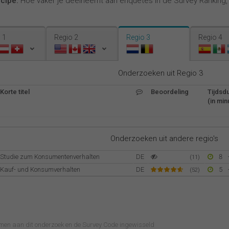
ncipe:
Hoe vaker je deelneemt aan enquêtes in de Survey Ranking
 1
Regio 2
Regio 3
Regio 4
Onderzoeken uit Regio 3
Korte titel
Beoordeling
Tijdsd
(in min
Onderzoeken uit andere regio's
Studie zum Konsumentenverhalten
DE
8
(11)
Kauf- und Konsumverhalten
DE
5
(52)
omen aan dit onderzoek en de Survey Code ingewisseld