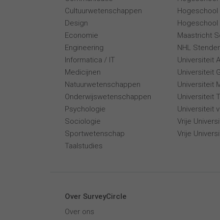
Cultuurwetenschappen
Hogeschool
Design
Hogeschool 
Economie
Maastricht 
Engineering
NHL Stende
Informatica / IT
Universiteit
Medicijnen
Universiteit 
Natuurwetenschappen
Universiteit 
Onderwijswetenschappen
Universiteit
Psychologie
Universiteit
Sociologie
Vrije Univer
Sportwetenschap
Vrije Univers
Taalstudies
Over SurveyCircle
Over ons