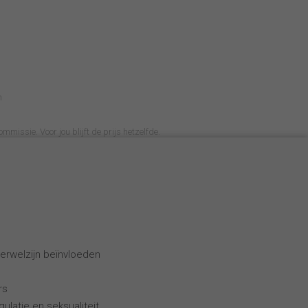
n
ommissie. Voor jou blijft de prijs hetzelfde.
erwelzijn beïnvloeden
rs
ulatie en seksualiteit