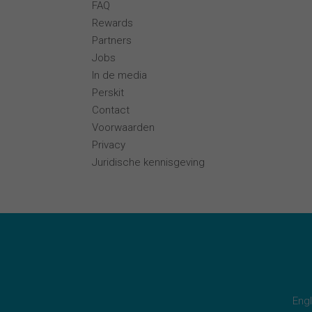
FAQ
Rewards
Partners
Jobs
In de media
Perskit
Contact
Voorwaarden
Privacy
Juridische kennisgeving
Engl