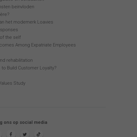
ensten beïnvloden
ière?
van het modemerk Loavies
esponses
of the self
tcomes Among Expatriate Employees
nd rehabilitation
 to Build Customer Loyalty?
Values Study
g ons op social media