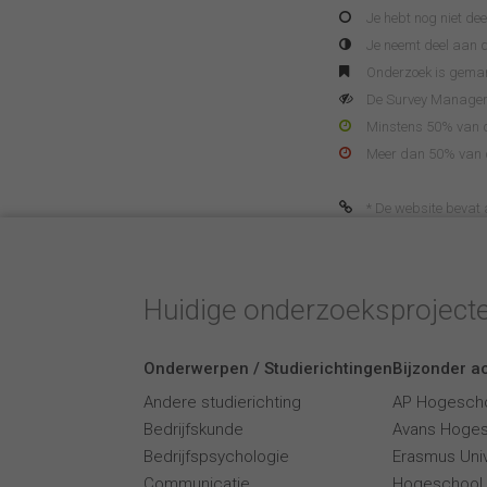
Je hebt nog niet d
Je neemt deel aan d
Onderzoek is gema
De Survey Manager 
Minstens 50% van de
Meer dan 50% van de
* De website bevat af
Huidige onderzoeksproject
Onderwerpen / Studierichtingen
Bijzonder ac
Andere studierichting
AP Hogesch
Bedrijfskunde
Avans Hoge
Bedrijfspsychologie
Erasmus Univ
Communicatie
Hogeschool