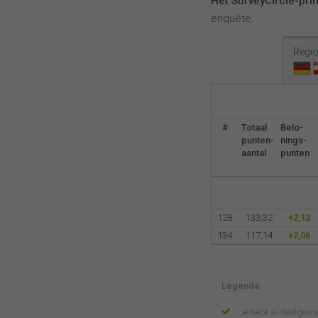
Het SurveyCircle-pri
enquête.
Regio
#
Totaal
Belo-
punten-
nings-
aantal
punten
128
133,32
+2,12
134
117,14
+2,06
Legenda
Je hebt al deelgen