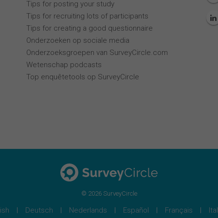
Tips for posting your study
Tips for recruiting lots of participants
Tips for creating a good questionnaire
Onderzoeken op sociale media
Onderzoeksgroepen van SurveyCircle.com
Wetenschap podcasts
Top enquêtetools op SurveyCircle
© 2026 SurveyCircle
ish
Deutsch
Nederlands
Español
Français
Ita