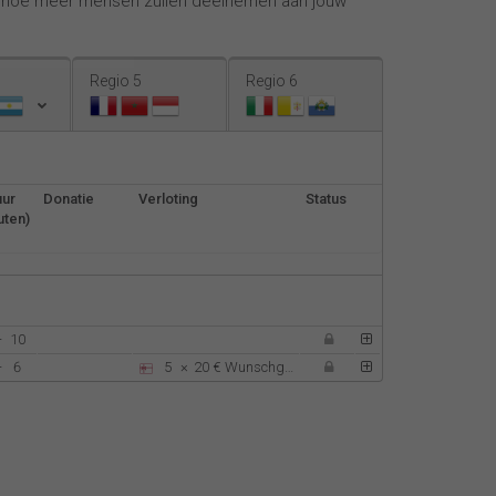
, hoe meer mensen zullen deelnemen aan jouw
Español
Français
Regio 5
Regio 6
Italiano
uur
Donatie
Verloting
Status
uten)
-
10
-
6
5
×
20 €
Wunschgutschein