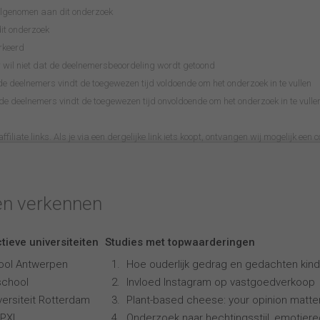
eelgenomen aan dit onderzoek
it onderzoek
rkeerd
wil niet dat de deelnemersbeoordeling wordt getoond
 deelnemers vindt de toegewezen tijd voldoende om het onderzoek in te vullen
 deelnemers vindt de toegewezen tijd onvoldoende om het onderzoek in te vulle
filiate links. Als je via een dergelijke link iets koopt, ontvangen wij mogelijk een c
en verkennen
tieve universiteiten
Studies met topwaarderingen
ool Antwerpen
Hoe ouderlijk gedrag en gedachten kind
school
Invloed Instagram op vastgoedverkoop
ersiteit Rotterdam
Plant-based cheese: your opinion matte
 PXL
Onderzoek naar hechtingsstijl, emotiereg