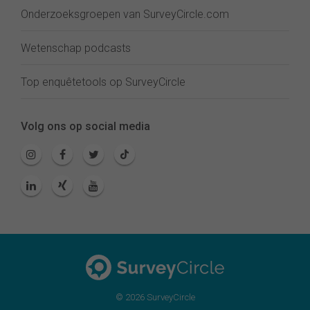
Onderzoeksgroepen van SurveyCircle.com
Wetenschap podcasts
Top enquêtetools op SurveyCircle
Volg ons op social media
© 2026 SurveyCircle