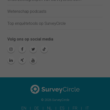
Wetenschap podcasts
Top enquêtetools op SurveyCircle
Volg ons op social media
© 2026 SurveyCircle
EN
DE
NL
ES
FR
IT