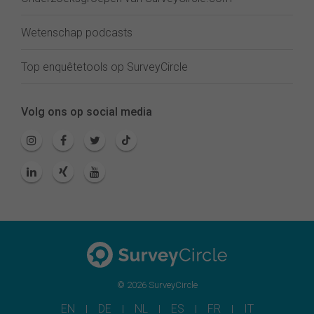
Wetenschap podcasts
Top enquêtetools op SurveyCircle
Volg ons op social media
© 2026 SurveyCircle
EN
DE
NL
ES
FR
IT