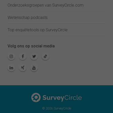
Onderzoeksgroepen van SurveyCircle.com
Wetenschap podcasts
Top enquêtetools op SurveyCircle
Volg ons op social media
© 2026 SurveyCircle