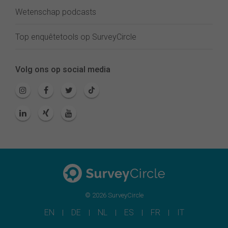
Wetenschap podcasts
Top enquêtetools op SurveyCircle
Volg ons op social media
© 2026 SurveyCircle
EN
DE
NL
ES
FR
IT