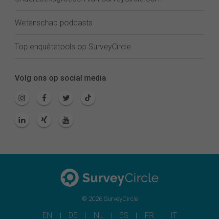
Wetenschap podcasts
Top enquêtetools op SurveyCircle
Volg ons op social media
© 2026 SurveyCircle
EN
DE
NL
ES
FR
IT