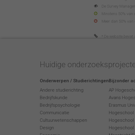
De Survey Manager 
Minstens 50% van de
Meer dan 50% van de
* De website bevat af
Huidige onderzoeksproject
Onderwerpen / Studierichtingen
Bijzonder ac
Andere studierichting
AP Hogesch
Bedrijfskunde
Avans Hoge
Bedrijfspsychologie
Erasmus Univ
Communicatie
Hogeschool
Cultuurwetenschappen
Hogeschool
Design
Hogeschool 