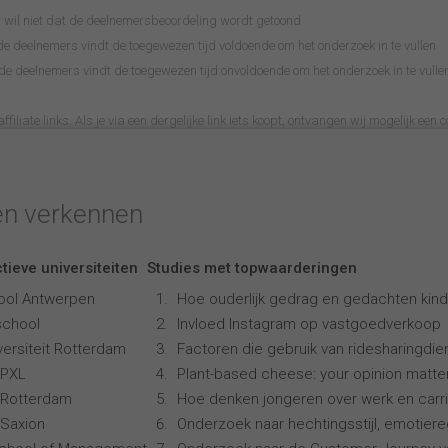
wil niet dat de deelnemersbeoordeling wordt getoond
 deelnemers vindt de toegewezen tijd voldoende om het onderzoek in te vullen
 deelnemers vindt de toegewezen tijd onvoldoende om het onderzoek in te vulle
filiate links. Als je via een dergelijke link iets koopt, ontvangen wij mogelijk een c
en verkennen
tieve universiteiten
Studies met topwaarderingen
ool Antwerpen
Hoe ouderlijk gedrag en gedachten kind
school
Invloed Instagram op vastgoedverkoop
ersiteit Rotterdam
Factoren die gebruik van ridesharingdi
 PXL
Plant-based cheese: your opinion matte
 Rotterdam
Hoe denken jongeren over werk en carr
Saxion
Onderzoek naar hechtingsstijl, emotiereg