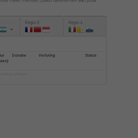
, hoe meer mensen zullen deelnemen aan jouw
Español
Français
Regio 5
Regio 6
Italiano
uur
Donatie
Verloting
Status
uten)
riteria voldoen.