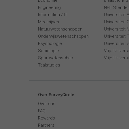
Economie
Maastricht 
Engineering
NHL Stende
Informatica / IT
Universiteit
Medicijnen
Universiteit 
Natuurwetenschappen
Universiteit 
Onderwijswetenschappen
Universiteit
Psychologie
Universiteit
Sociologie
Vrije Univer
Sportwetenschap
Vrije Univers
Taalstudies
Over SurveyCircle
Over ons
FAQ
Rewards
Partners