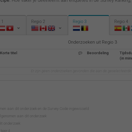
ncipe:
Hoe vaker je deelneemt aan enquêtes in de Survey Ranking
 1
Regio 2
Regio 3
Regio 4
Onderzoeken uit Regio 3
Korte titel
Beoordeling
Tijdsd
(in min
Er zijn geen onderzoeken gevonden die aan de geselecteerde c
omen aan dit onderzoek en de Survey Code ingewisseld
eelgenomen aan dit onderzoek
it onderzoek
rkeerd