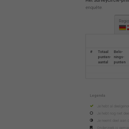
Het SurveyCircle-pri
enquête.
Regio
#
Totaal
Belo-
punten-
nings-
aantal
punten
Legenda
Je hebt al deelgen
Je hebt nog niet d
Je neemt deel aan d
Onderzoek is gema