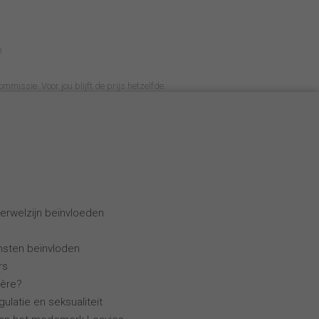
n
ommissie. Voor jou blijft de prijs hetzelfde.
erwelzijn beïnvloeden
ensten beïnvloden
rs
ière?
ulatie en seksualiteit