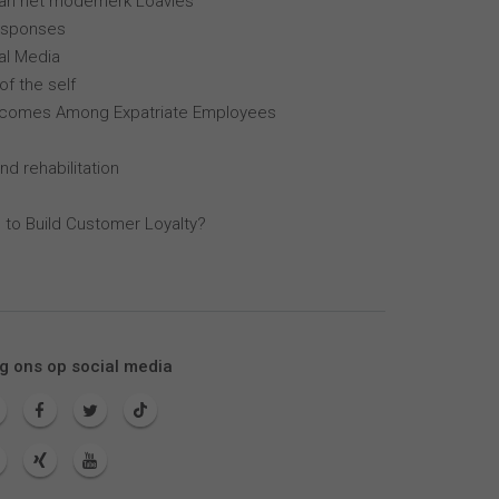
van het modemerk Loavies
esponses
al Media
of the self
tcomes Among Expatriate Employees
nd rehabilitation
 to Build Customer Loyalty?
g ons op social media