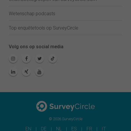
Wetenschap podcasts
Top enquêtetools op SurveyCircle
Volg ons op social media
© 2026 SurveyCircle
EN
DE
NL
ES
FR
IT