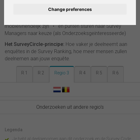
anderen • onderzoeken delen op sociale media •
Change preferences
Deutsch
zoeken naar zoekwoorden, markeren van interessante
onderzoeken • filteren op onderzoeken die
Español
mobielvriendelijk zijn • en punten sturen naar Survey
Managers naar keuze (als Onderzoeksgeïnteresseerde)
Français
Het SurveyCircle-principe:
Hoe vaker je deelneemt aan
enquêtes in de Survey Ranking, hoe meer mensen zullen
Italiano
deelnemen aan jouw enquête.
R 1
R 2
Regio 3
R 4
R 5
R 6
Onderzoeken uit andere regio's
Legenda
Je hebt al deelgenomen aan dit onderzoek en de Survey Code