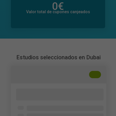
0
€
Valor total de donaciones
0
€
Valor total de cupones canjeados
Estudios seleccionados en Dubai
+
??
Gen Z and Greenwashing in the Fashion
Industry
Amity University Dubai
Individuals aged 18 to 29 (You DO NOT