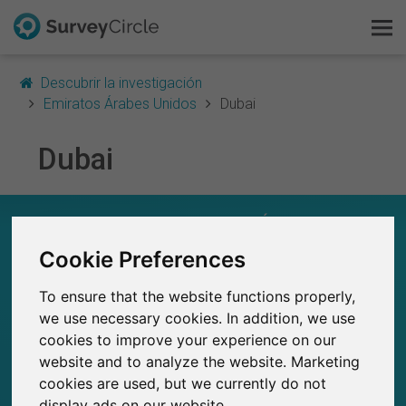
Descubrir la investigación
Emiratos Árabes Unidos
Dubai
Dubai
Esto es SurveyCircle
Survey Ranking
EN RESUMEN – INVESTIGACIÓN EN DUBAI
Explorar la investigación
Cookie Preferences
0
Estudios actuales en SurveyCircle
0
To ensure that the website functions properly,
FAQ
Número total de estudios publicados en
we use necessary cookies. In addition, we use
SurveyCircle
cookies to improve your experience on our
Regístrate gratis
website and to analyze the website. Marketing
cookies are used, but we currently do not
Iniciar sesión
display ads on our website.