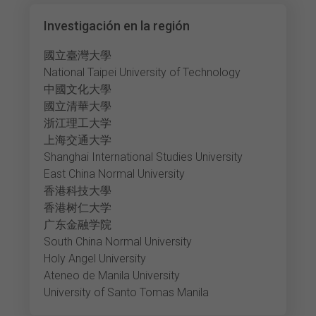
Investigación en la región
國立臺灣大學
National Taipei University of Technology
中國文化大學
國立清華大學
浙江理工大学
上海交通大学
Shanghai International Studies University
East China Normal University
香港科技大學
香港树仁大学
广东金融学院
South China Normal University
Holy Angel University
Ateneo de Manila University
University of Santo Tomas Manila