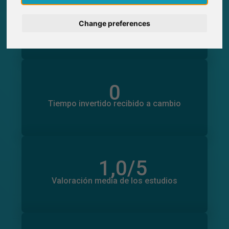
0
Participaciones generadas en SurveyCircle
0
Participantes obtenidos a través de
Deutsch
Change preferences
SurveyCircle
Nederlands
Français
0
Tiempo invertido en otros estudios
0
Italiano
Tiempo invertido recibido a cambio
1,0
/5
Número total de valoraciones
0
Valoración media de los estudios