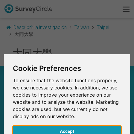
Descubrir la investigación
Taiwán
Taipei
大同大學
Esto es SurveyCircle
大同大學
Survey Ranking
Cookie Preferences
Explorar la investigación
大同大學 – EN RESUMEN
To ensure that the website functions properly,
FAQ
we use necessary cookies. In addition, we use
0
cookies to improve your experience on our
Estudios actuales en SurveyCircle
0
Número total de estudios publicados en
website and to analyze the website. Marketing
Regístrate gratis
SurveyCircle
cookies are used, but we currently do not
display ads on our website.
Iniciar sesión
Accept
English