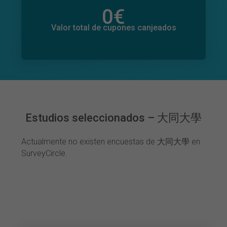
0
€
Valor total de donaciones
0
€
Valor total de cupones canjeados
Estudios seleccionados – 大同大學
Actualmente no existen encuestas de 大同大學 en
SurveyCircle.