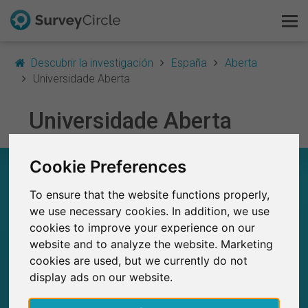
Descubrir la investigación
España
Aberta
Universidade Aberta
Esto es SurveyCircle
Universidade Aberta
Survey Ranking
Cookie Preferences
UNIVERSIDADE ABERTA – EN RESUMEN
Explorar la investigación
To ensure that the website functions properly,
0
FAQ
we use necessary cookies. In addition, we use
Estudios actuales en SurveyCircle
0
cookies to improve your experience on our
Número total de estudios publicados en
SurveyCircle
Regístrate gratis
website and to analyze the website. Marketing
cookies are used, but we currently do not
Iniciar sesión
display ads on our website.