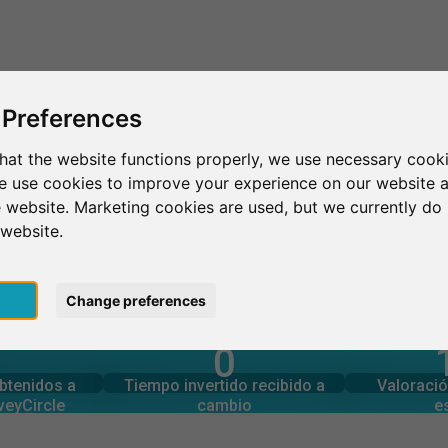
Esto es SurveyCircle
Encontrar participantes
Sur
 Preferences
hat the website functions properly, we use necessary cooki
we use cookies to improve your experience on our website 
Baltimore
University of Baltimore
 website. Marketing cookies are used, but we currently do 
 website.
more
pt
Change preferences
0
rcle
estudios
Número tota
generadas en
Tiempo invertido en otros
obtenidos a
Tiempo invertido recibido a
Valoració
0
veyCircle
cambio
e