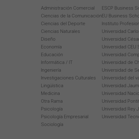
Administración Comercial
ESCP Business S
Ciencias de la Comunicación
EU Business Scho
Ciencias del Deporte
Instituto Profesi
Ciencias Naturales
Universidad Carlos
Diseño
Universidad César
Economía
Universidad CEU 
Educación
Universidad Comp
Informática / IT
Universidad de Ch
Ingeniería
Universidad de Se
Investigaciones Culturales
Universidad del v
Lingüística
Universidad Jaum
Medicina
Universidad Naci
Otra Rama
Universidad Pontif
Psicología
Universidad Rey 
Psicología Empresarial
Universidad Tecn
Sociología