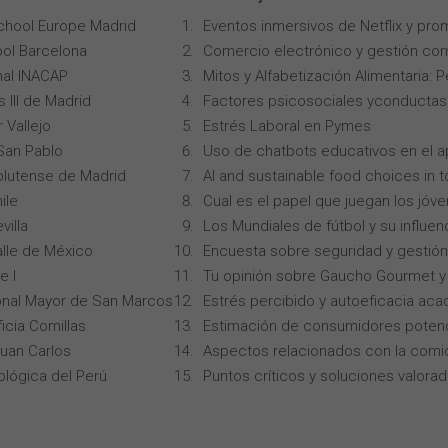
chool Europe Madrid
Eventos inmersivos de Netflix y pro
ol Barcelona
Comercio electrónico y gestión com
onal INACAP
Mitos y Alfabetización Alimentaria: 
 III de Madrid
Factores psicosociales yconductas p
 Vallejo
Estrés Laboral en Pymes
San Pablo
Uso de chatbots educativos en el ap
lutense de Madrid
AI and sustainable food choices in 
ile
Cual es el papel que juegan los jóv
villa
Los Mundiales de fútbol y su influen
alle de México
Encuesta sobre seguridad y gestión
e I
Tu opinión sobre Gaucho Gourmet y 
onal Mayor de San Marcos
Estrés percibido y autoeficacia ac
icia Comillas
Estimación de consumidores potenc
Juan Carlos
Aspectos relacionados con la comi
ológica del Perú
Puntos críticos y soluciones valorad