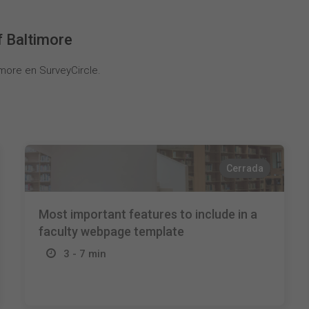
f Baltimore
imore en SurveyCircle.
Cerrada
Most important features to include in a
faculty webpage template
3 - 7 min