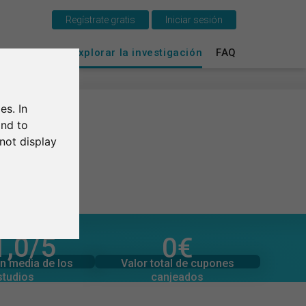
Regístrate gratis
Iniciar sesión
Esto es SurveyCircle
vey Ranking
Explorar la investigación
FAQ
Survey Ranking
es. In
Explorar la investigación
and to
not display
FAQ
Regístrate gratis
Iniciar sesión
1,0
/5
0
€
English
l de valoraciones
Valor total de donaciones
0
0
€
Valor total de cupones
n media de los
canjeados
studios
Deutsch