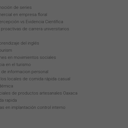
moción de series
ercial en empresa floral
Percepción vs Evidencia Científica
roactivas de carrera universitarios
rendizaje del inglés
tourism
enes en movimientos sociales
cia en el turismo
 de informacion personal
los locales de comida rápida casual
adémica
iales de productos artesanales Oaxaca
da rapida
as en implantación control interno