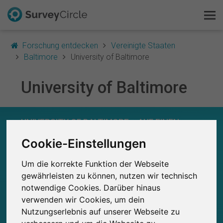
Forschung entdecken
Vereinigte Staaten
Baltimore
University of Baltimore
University of Baltimore
Das ist SurveyCircle
Survey Ranking
UNIVERSITY OF BALTIMORE – AUF EINEN
BLICK
Forschung entdecken
Cookie-Einstellungen
0
Um die korrekte Funktion der Webseite
Studien
FAQ
Aktuell bei SurveyCircle veröffentlichte
Bisher bei SurveyCircle veröffentlichte
gewährleisten zu können, nutzen wir technisch
0
Studien
notwendige Cookies. Darüber hinaus
Kostenlos registrieren
verwenden wir Cookies, um dein
Nutzungserlebnis auf unserer Webseite zu
Anmelden