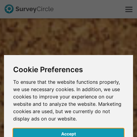
Esto es SurveyCircle
Survey Ranking
Cookie Preferences
Explorar la investigación
To ensure that the website functions properly,
FAQ
we use necessary cookies. In addition, we use
cookies to improve your experience on our
website and to analyze the website. Marketing
Regístrate gratis
cookies are used, but we currently do not
display ads on our website.
Iniciar sesión
Accept
English