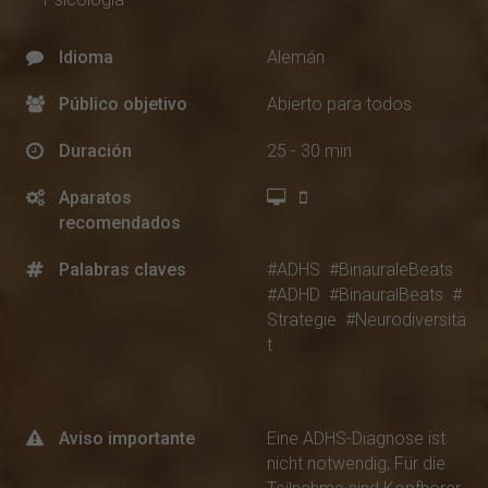
Idioma
Alemán
Público objetivo
Abierto para todos
Duración
25 - 30 min
Aparatos
recomendados
Palabras claves
#ADHS
#BinauraleBeats
#ADHD
#BinauralBeats
#
Strategie
#Neurodiversitä
t
Aviso importante
Eine ADHS-Diagnose ist
nicht notwendig; Für die