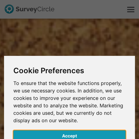
This is SurveyCircle
Survey Ranking
Cookie Preferences
Explore Research
To ensure that the website functions properly,
FAQ
we use necessary cookies. In addition, we use
cookies to improve your experience on our
website and to analyze the website. Marketing
Sign Up Free
cookies are used, but we currently do not
display ads on our website.
Log In
Accept
Deutsch