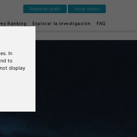
Regístrate gratis
Iniciar sesión
vey Ranking
Explorar la investigación
FAQ
Esto es SurveyCircle
Survey Ranking
es. In
Explorar la investigación
and to
not display
FAQ
Regístrate gratis
Iniciar sesión
English
Deutsch