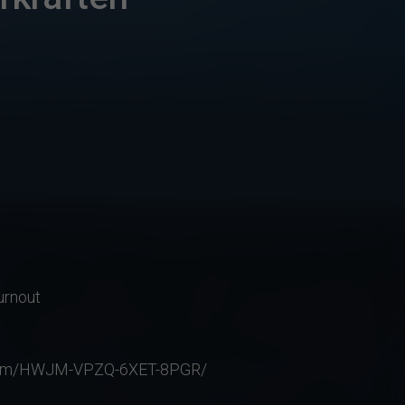
urnout
le.com/HWJM-VPZQ-6XET-8PGR/