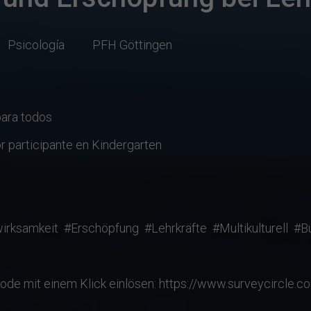
Psicología
PFH Göttingen
para todos
or participante en Kindergarten
irksamkeit
#Erschöpfung
#Lehrkräfte
#Multikulturell
#B
ode mit einem Klick einlösen: https://www.surveycirc