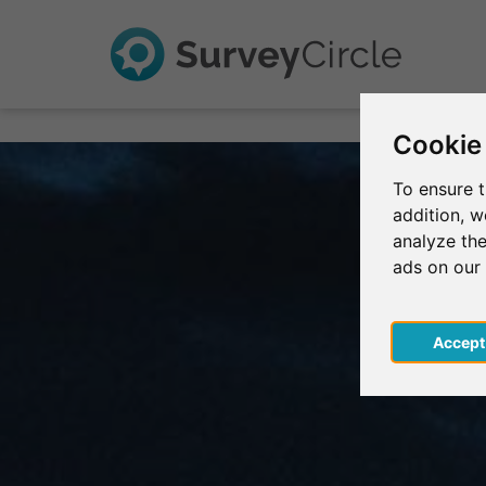
Cookie
To ensure t
addition, 
analyze the
ads on our
Acce