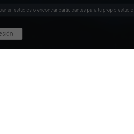
cipar en estudios o encontrar participantes para tu propio estudio
sesión
ión
ás Activas
Estudios mejor evaluados