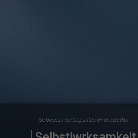
¡Se buscan participantes en el estudio!
Selbstiwrksamkeit