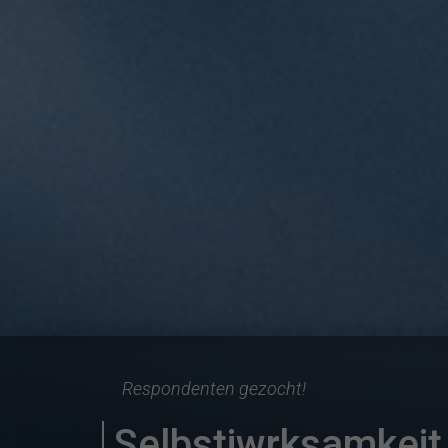
Respondenten gezocht!
Selbstiwrksamkeit