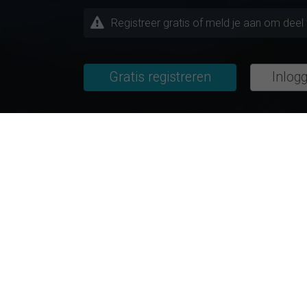
Registreer gratis of meld je aan om dee
Gratis registreren
Inlog
Huidige onderzoeksproject
Onderwerpen / Studierichtingen
Bijzonder ac