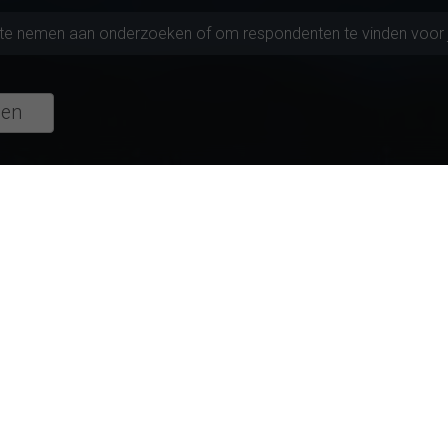
l te nemen aan onderzoeken of om respondenten te vinden voor 
gen
en verkennen
tieve universiteiten
Studies met topwaarderingen