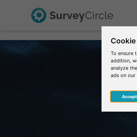
Cookie
To ensure t
addition, 
analyze the
ads on our
Acce