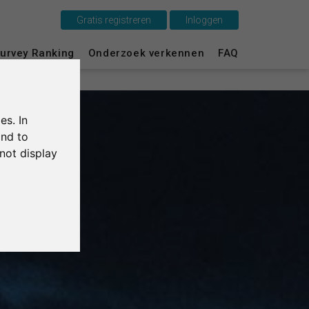
Gratis registreren
Inloggen
urvey Ranking
Onderzoek verkennen
FAQ
Dit is SurveyCircle
Survey Ranking
es. In
Onderzoek verkennen
and to
not display
FAQ
Gratis registreren
Inloggen
English
Deutsch