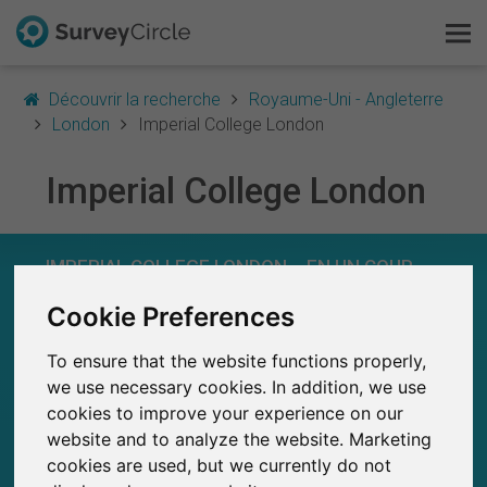
Découvrir la recherche
Royaume-Uni - Angleterre
London
Imperial College London
Imperial College London
C'est SurveyCircle
Survey Ranking
IMPERIAL COLLEGE LONDON – EN UN COUP
D'ŒIL
Explorer la recherche
Cookie Preferences
0
SurveyCircle
To ensure that the website functions properly,
FAQ
Études récemment publiées sur
Études publiées jusqu'à présent sur
we use necessary cookies. In addition, we use
0
SurveyCircle
cookies to improve your experience on our
S'inscrire gratuitement
website and to analyze the website. Marketing
cookies are used, but we currently do not
S'inscrire