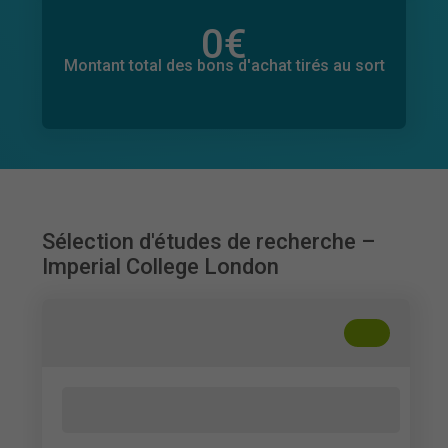
0
€
Montant total des dons promis
0
€
Montant total des bons d'achat tirés au sort
Sélection d'études de recherche –
Imperial College London
+
??
Public Perceptions of Livestock
Production in the UK