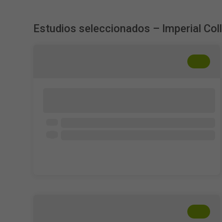
Estudios seleccionados – Imperial Co
+
??
Public Perceptions of Livestock
Production in the UK
UK adults (age 18+)
5 - 10 min
+
??