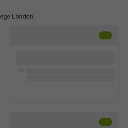
llege London
+
??
Lorem ipsum dolor sit amet, consectetur
adipisicing elit. Cum, nemo?
Abierto para todos
Lorem ipsum dolor
Lorem ipsum dolor
Lorem ipsum dolor
+
??