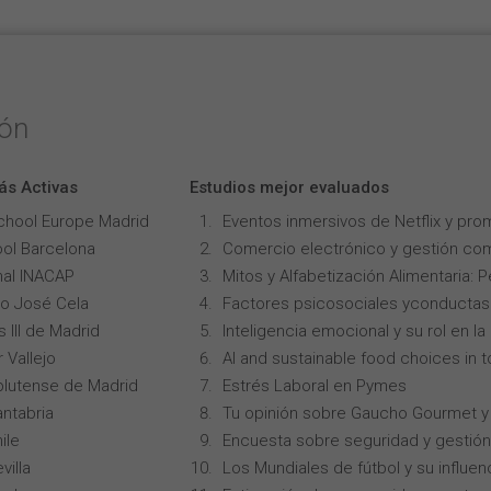
ión
ás Activas
Estudios mejor evaluados
chool Europe Madrid
Eventos inmersivos de Netflix y pro
ol Barcelona
Comercio electrónico y gestión com
onal INACAP
Mitos y Alfabetización Alimentaria: 
lo José Cela
Factores psicosociales yconductas p
 III de Madrid
Inteligencia emocional y su rol en 
 Vallejo
AI and sustainable food choices in 
lutense de Madrid
Estrés Laboral en Pymes
ntabria
Tu opinión sobre Gaucho Gourmet y 
ile
Encuesta sobre seguridad y gestión
villa
Los Mundiales de fútbol y su influen