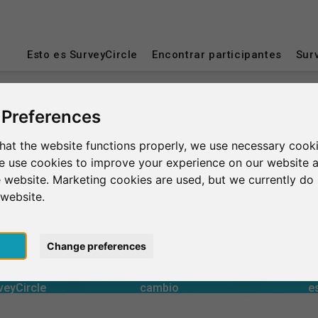
Esto es SurveyCircle
Encontrar participantes
Sur
 Preferences
laterra
London
Imperial College London
hat the website functions properly, we use necessary cooki
we use cookies to improve your experience on our website 
ondon
 website. Marketing cookies are used, but we currently do 
 website.
pt
Change preferences
0
rcle
estudios
Número tota
generadas en
Tiempo invertido en otros
obtenidos a
Tiempo invertido recibido a
Valoració
0
veyCircle
cambio
e