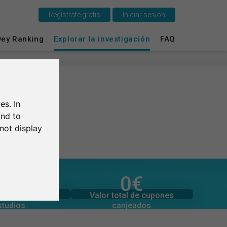
Regístrate gratis
Iniciar sesión
vey Ranking
Explorar la investigación
FAQ
Esto es SurveyCircle
Survey Ranking
Explorar la investigación
es. In
and to
FAQ
not display
Regístrate gratis
1,0
/5
0
€
Iniciar sesión
l de valoraciones
Valor total de donaciones
0
0
€
Valor total de cupones
n media de los
English
canjeados
studios