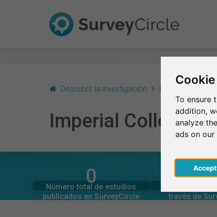
Cookie
Descubrir la investigación
Reino Unido - Ing
To ensure t
addition, 
Imperial College L
analyze the
ads on our
Acce
0
0
SurveyCircle
SurveyCi
Estudios actuales en
Participaciones 
IMPERIAL COLLEGE LONDON – EN RESUMEN
Número total de estudios
Participantes 
0
0
publicados en SurveyCircle
través de Sur