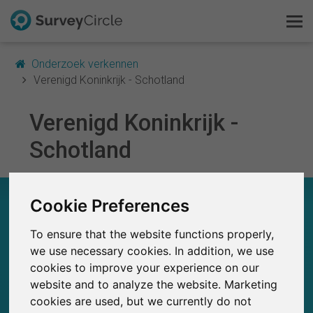
Onderzoek verkennen
Verenigd Koninkrijk - Schotland
Verenigd Koninkrijk -
Dit is SurveyCircle
Schotland
Survey Ranking
IN EEN OOGOPSLAG – ONDERZOEK IN
Onderzoek verkennen
Cookie Preferences
VERENIGD KONINKRIJK - SCHOTLAND
To ensure that the website functions properly,
FAQ
0
we use necessary cookies. In addition, we use
SurveyCircle
cookies to improve your experience on our
Gratis registreren
Studies die momenteel gepubliceerd zijn op
Eerder gepubliceerde onderzoeken op
0
website and to analyze the website. Marketing
SurveyCircle
cookies are used, but we currently do not
Inloggen