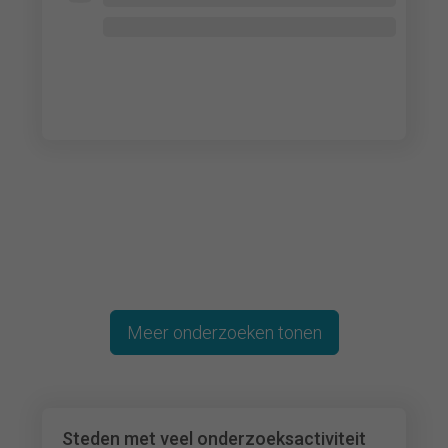
Lorem ipsum dolor
Lorem ipsum dolor
Lorem ipsum dolor
Meer onderzoeken tonen
Steden met veel onderzoeksactiviteit