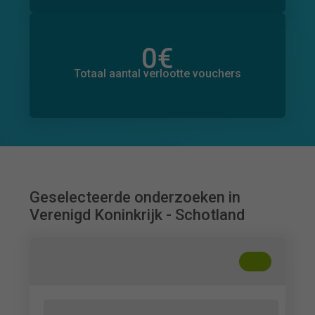
0
€
Totaal bedrag aan toegezegde donaties
0
€
Totaal aantal verlootte vouchers
Geselecteerde onderzoeken in
Verenigd Koninkrijk - Schotland
+
??
"An Analysis of Conspicuous