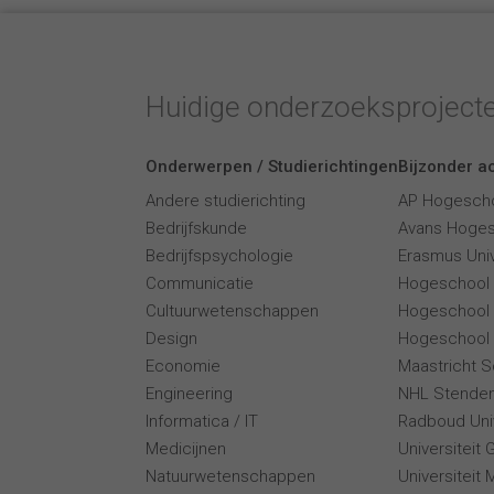
Huidige onderzoeksproject
Onderwerpen / Studierichtingen
Bijzonder ac
Andere studierichting
AP Hogesch
Bedrijfskunde
Avans Hoge
Bedrijfspsychologie
Erasmus Univ
Communicatie
Hogeschool
Cultuurwetenschappen
Hogeschool
Design
Hogeschool 
Economie
Maastricht 
Engineering
NHL Stende
Informatica / IT
Radboud Univ
Medicijnen
Universiteit 
Natuurwetenschappen
Universiteit 