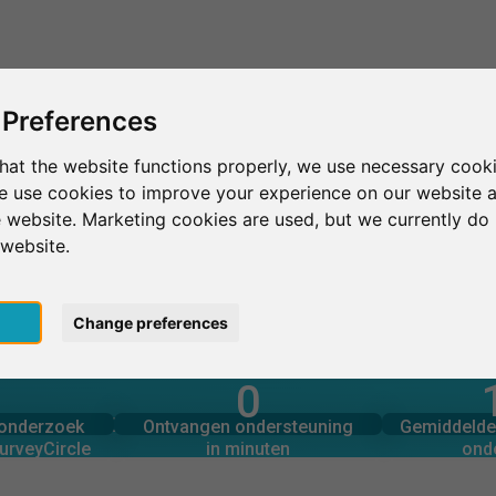
Dit is SurveyCircle
Vind respondenten
S
 Preferences
hat the website functions properly, we use necessary cooki
we use cookies to improve your experience on our website 
Keene
Antioch University New England
 website. Marketing cookies are used, but we currently do 
 website.
 New England
pt
Change preferences
0
rcle
in minuten
Aantal 
derzoek via
Ondersteuning geboden
N OOGOPSLAG
onderzoek
Ontvangen ondersteuning
Gemiddelde 
0
urveyCircle
in minuten
ond