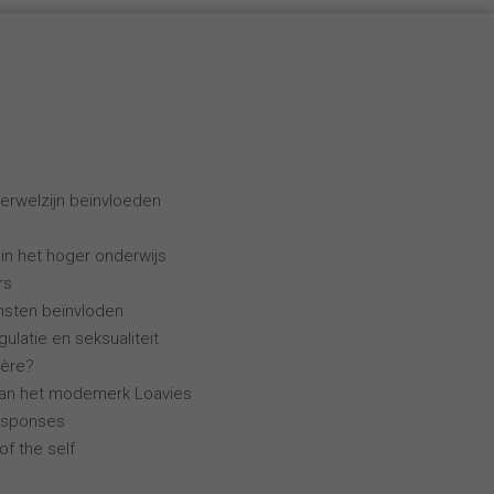
erwelzijn beïnvloeden
 in het hoger onderwijs
rs
ensten beïnvloden
ulatie en seksualiteit
ière?
van het modemerk Loavies
esponses
of the self