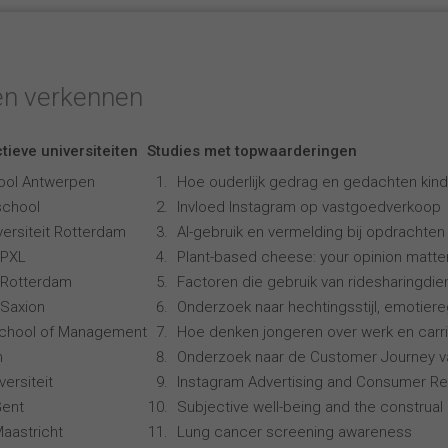
en verkennen
tieve universiteiten
Studies met topwaarderingen
ool Antwerpen
Hoe ouderlijk gedrag en gedachten kind
school
Invloed Instagram op vastgoedverkoop
ersiteit Rotterdam
AI-gebruik en vermelding bij opdrachten
 PXL
Plant-based cheese: your opinion matte
 Rotterdam
Factoren die gebruik van ridesharingdi
Saxion
Onderzoek naar hechtingsstijl, emotiereg
School of Management
Hoe denken jongeren over werk en carr
n
Onderzoek naar de Customer Journey 
ersiteit
Instagram Advertising and Consumer R
Gent
Subjective well-being and the construal 
Maastricht
Lung cancer screening awareness