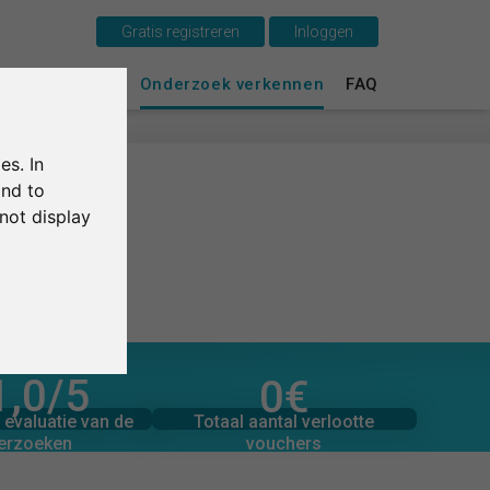
Gratis registreren
Inloggen
Dit is SurveyCircle
urvey Ranking
Onderzoek verkennen
FAQ
Survey Ranking
es. In
Onderzoek verkennen
and to
not display
FAQ
Gratis registreren
Inloggen
1,0
/5
0
€
toegezegde donaties
English
beoordelingen
0
Totaal bedrag aan
Totaal aantal verlootte
evaluatie van de
0
€
vouchers
erzoeken
Deutsch