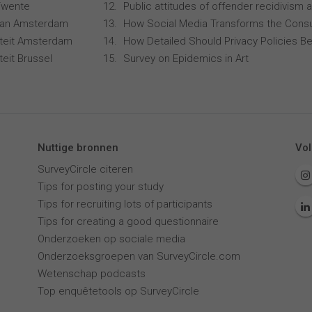
 Twente
Public attitudes of offender recidivism a
 van Amsterdam
How Social Media Transforms the Consu
siteit Amsterdam
How Detailed Should Privacy Policies Be
iteit Brussel
Survey on Epidemics in Art
Nuttige bronnen
Vol
SurveyCircle citeren
Tips for posting your study
Tips for recruiting lots of participants
Tips for creating a good questionnaire
Onderzoeken op sociale media
Onderzoeksgroepen van SurveyCircle.com
Wetenschap podcasts
Top enquêtetools op SurveyCircle