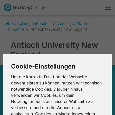
Forschung entdecken
Vereinigte Staaten
Keene
Antioch University New England
Das ist SurveyCircle
Antioch University New
England
Survey Ranking
Cookie-Einstellungen
Forschung entdecken
ANTIOCH UNIVERSITY NEW ENGLAND – AUF
Um die korrekte Funktion der Webseite
EINEN BLICK
FAQ
gewährleisten zu können, nutzen wir technisch
notwendige Cookies. Darüber hinaus
0
Kostenlos registrieren
Studien
verwenden wir Cookies, um dein
Aktuell bei SurveyCircle veröffentlichte
Bisher bei SurveyCircle veröffentlichte
Nutzungserlebnis auf unserer Webseite zu
0
Studien
Anmelden
verbessern und um die Webseite zu
analysieren. Cookies zu Marketingzwecken