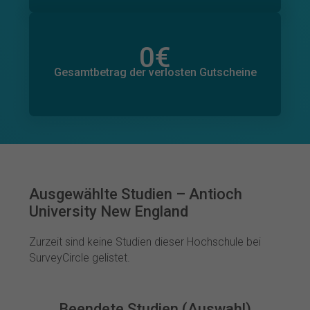
0
€
Gesamtbetrag der zugesagten Spenden
0
€
Gesamtbetrag der verlosten Gutscheine
Ausgewählte Studien – Antioch
University New England
Zurzeit sind keine Studien dieser Hochschule bei
SurveyCircle gelistet.
Beendete Studien (Auswahl)